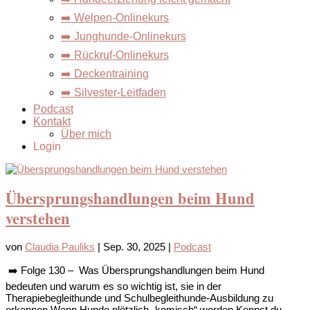
➡️ Welpen-Onlinekurs
➡️ Junghunde-Onlinekurs
➡️ Rückruf-Onlinekurs
➡️ Deckentraining
➡️ Silvester-Leitfaden
Podcast
Kontakt
Über mich
Login
Übersprungshandlungen beim Hund
verstehen
von
Claudia Pauliks
|
Sep. 30, 2025
|
Podcast
➡️ Folge 130 – Was Übersprungshandlungen beim Hund
bedeuten und warum es so wichtig ist, sie in der
Therapiebegleithunde und Schulbegleithunde-Ausbildung zu
erkennen Wenn Hunde plötzlich „komisch“ werden Kennst du