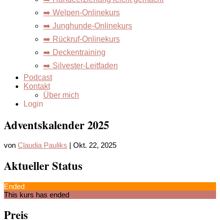
➡️ Welpen-Onlinekurs
➡️ Junghunde-Onlinekurs
➡️ Rückruf-Onlinekurs
➡️ Deckentraining
➡️ Silvester-Leitfaden
Podcast
Kontakt
Über mich
Login
Adventskalender 2025
von
Claudia Pauliks
|
Okt. 22, 2025
Aktueller Status
Ended
This kurs has ended
Preis