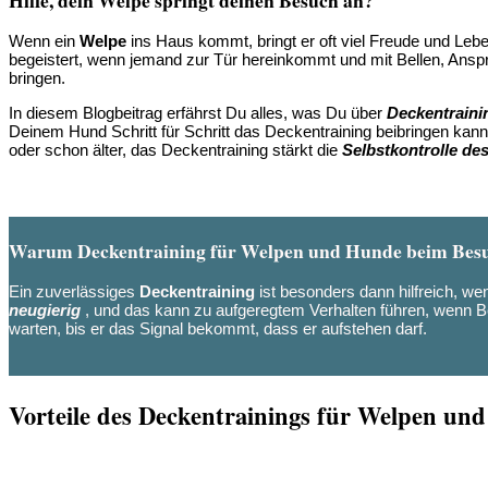
Hilfe, dein Welpe springt deinen Besuch an?
Wenn ein
Welpe
ins Haus kommt, bringt er oft viel Freude und Le
begeistert, wenn jemand zur Tür hereinkommt und mit Bellen, Anspr
bringen.
In diesem Blogbeitrag erfährst Du alles, was Du über
Deckentraini
Deinem Hund Schritt für Schritt das Deckentraining beibringen kann
oder schon älter, das Deckentraining stärkt die
Selbstkontrolle de
Warum Deckentraining für Welpen und Hunde beim Besuch
Ein zuverlässiges
Deckentraining
ist besonders dann hilfreich, w
neugierig
, und das kann zu aufgeregtem Verhalten führen, wenn Be
warten, bis er das Signal bekommt, dass er aufstehen darf.
Vorteile des Deckentrainings für Welpen un