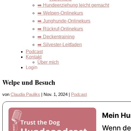
➡️ Hundeerziehung leicht gemacht
➡️ Welpen-Onlinekurs
➡️ Junghunde-Onlinekurs
➡️ Rückruf-Onlinekurs
➡️ Deckentraining
➡️ Silvester-Leitfaden
Podcast
Kontakt
Über mich
Login
Welpe und Besuch
von
Claudia Pauliks
|
Nov. 1, 2024
|
Podcast